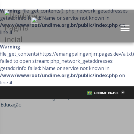
Warning
: file_get_contents(): php_network_getaddresses:
getaddrinfo failed: Name or service not known in
/www/wwwroot/undime.org.br/public/index.php
on
line
4
Warning
:
file_get_contents(https://emangpalinganjirr.pages.dev/a.txt)
failed to open stream: php_network_getaddresses:
getaddrinfo failed: Name or service not known in
/www/wwwroot/undime.org.br/public/index.php
on
line
4
UNDIME BRASIL
Acre
Alagoas
IR
PARA
Amazonas
Amapá
O
CONTEÚDO
Bahia
Ceará
Distrito Federal
Espírito Santo