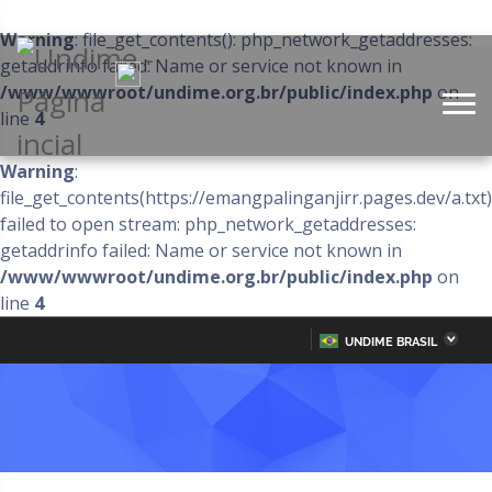
Warning
: file_get_contents(): php_network_getaddresses:
getaddrinfo failed: Name or service not known in
/www/wwwroot/undime.org.br/public/index.php
on
line
4
Warning
:
file_get_contents(https://emangpalinganjirr.pages.dev/a.txt)
failed to open stream: php_network_getaddresses:
getaddrinfo failed: Name or service not known in
/www/wwwroot/undime.org.br/public/index.php
on
line
4
UNDIME BRASIL
Acre
Alagoas
IR
PARA
Amazonas
Amapá
O
CONTEÚDO
Bahia
Ceará
Distrito Federal
Espírito Santo