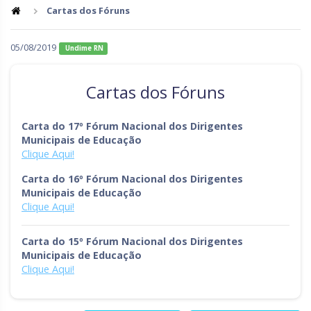
Cartas dos Fóruns
Goiás
Maranhão
05/08/2019
Undime RN
Minas Gerais
Mato Grosso do Sul
Mato Grosso
Pará
Cartas dos Fóruns
Paraíba
Pernambuco
Carta do 17º Fórum Nacional dos Dirigentes
Piauí
Paraná
Municipais de Educação
Clique Aqui!
Rio de Janeiro
Rio Grande do Norte
Carta do 16º Fórum Nacional dos Dirigentes
Rondônia
Roraima
Municipais de Educação
Clique Aqui!
Rio Grande do Sul
Sergipe
Carta do 15º Fórum Nacional dos Dirigentes
Santa Catarina
São Paulo
Municipais de Educação
Clique Aqui!
Tocantins