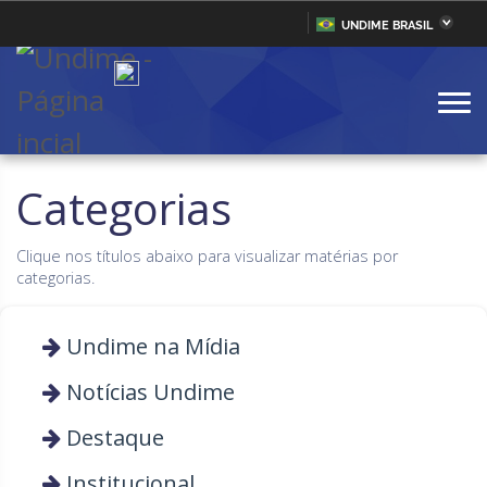
UNDIME BRASIL
Acre
Alagoas
IR
PARA
Amazonas
Amapá
O
CONTEÚDO
Bahia
Ceará
Distrito Federal
Espírito Santo
Categorias
Goiás
Maranhão
Clique nos títulos abaixo para visualizar matérias por
Minas Gerais
Mato Grosso do Sul
categorias.
Mato Grosso
Pará
Paraíba
Undime na Mídia
Pernambuco
Piauí
Paraná
Notícias Undime
Rio de Janeiro
Rio Grande do Norte
Destaque
Rondônia
Roraima
Institucional