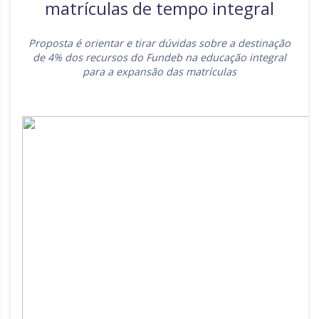
matrículas de tempo integral
Rio Grande do Sul
Sergipe
Proposta é orientar e tirar dúvidas sobre a destinação
Santa Catarina
São Paulo
de 4% dos recursos do Fundeb na educação integral
Tocantins
para a expansão das matrículas