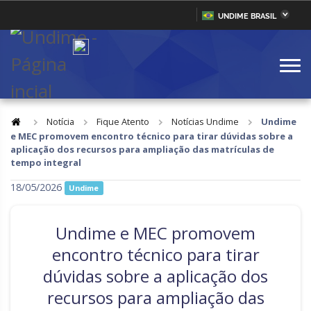
UNDIME BRASIL
Acre
Alagoas
IR
PARA
Amazonas
Amapá
O
CONTEÚDO
Bahia
Ceará
Distrito Federal
Espírito Santo
Notícia
Fique Atento
Notícias Undime
Undime
e MEC promovem encontro técnico para tirar dúvidas sobre a
Goiás
Maranhão
aplicação dos recursos para ampliação das matrículas de
tempo integral
Minas Gerais
Mato Grosso do Sul
18/05/2026
Undime
Mato Grosso
Pará
Paraíba
Pernambuco
Undime e MEC promovem
Piauí
Paraná
encontro técnico para tirar
dúvidas sobre a aplicação dos
Rio de Janeiro
Rio Grande do Norte
recursos para ampliação das
Rondônia
Roraima