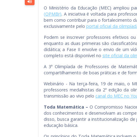
O Ministério da Educação (MEC) ampliou pa
(OPMBr)
. A iniciativa é voltada para profes
bem como contribuir para o fortalecimento da
exclusivamente pelo
portal oficial da olimpíad
Podem se inscrever professores efetivos ou
enquanto as duas primeiras são classificatóri
didática; a Fase II envolve o envio de um v
completo está disponível no
site oficial da ol
A 3ª Olimpíada de Professores de Matemát
compartilhamento de boas práticas e de for
Webinário - Na terça-feira, 19 de maio, o 
professores medalhistas da 2ª edição da ol
transmissão ao vivo pelo
canal do MEC no Y
Toda Matemática –
O Compromisso Naciona
dos conhecimentos e desenvolvam as competê
disso, busca garantir a institucionalização
educação básica.
Os princípios do Toda Matemática incluem o