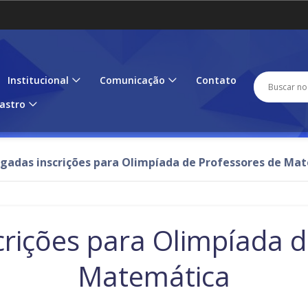
Amazonas
Amapá
IR
PARA
O
Goiás
Maranhão
M
CONTEÚDO
Busc
Buscar 
Institucional
Comunicação
Contato
Paraíba
Pernambuco
P
no
astro
porta
Rondônia
Roraima
R
ogadas inscrições para Olimpíada de Professores de Ma
Tocantins
crições para Olimpíada d
Matemática