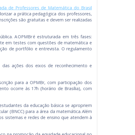
íada de Professores de Matemática do Brasil
lorizar a prática pedagógica dos professores,
scrições são gratuitas e devem ser realizadas
blica. A OPMBr é estruturada em três fases:
onsiste em testes com questões de matemática e
ção de portfólio e entrevista. O regulamento
a das ações dos eixos de reconhecimento e
nscrição para a OPMBr, com participação dos
to ocorre às 17h (horário de Brasília), com
studantes da educação básica se apropriem
ular (BNCC) para a área da matemática. Além
 os sistemas e redes de ensino que atendem à
foco na promoção da equidade educacional no