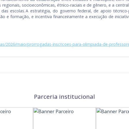
s regionais, socioeconômicas, étnico-raciais e de gênero, e a cent
as escolas. A estratégia, do governo federal, de apoio técnico-p
iação e formação, e incentiva financeiramente a execução de inicia
ias/2026/maio/prorrogadas-inscricoes-para-olimpiada-de-professo
Parceria institucional