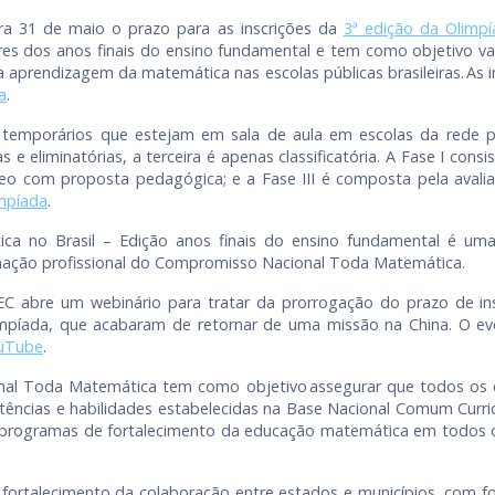
ra 31 de maio o prazo para as inscrições da
3ª edição da Olimp
sores dos anos finais do ensino fundamental e tem como objetivo va
 aprendizagem da matemática nas escolas públicas brasileiras. As in
a
.
 temporários que estejam em sala de aula em escolas da rede pú
as e eliminatórias, a terceira é apenas classificatória. A Fase I c
ídeo com proposta pedagógica; e a Fase III é composta pela avalia
impíada
.
ica no Brasil – Edição anos finais do ensino fundamental é um
mação profissional do Compromisso Nacional Toda Matemática.
MEC abre um webinário para tratar da prorrogação do prazo de i
impíada, que acabaram de retornar de uma missão na China. O even
ouTube
.
l Toda Matemática tem como objetivo assegurar que todos os e
ncias e habilidades estabelecidas na Base Nacional Comum Curric
 de programas de fortalecimento da educação matemática em todos
 fortalecimento da colaboração entre estados e municípios, com 