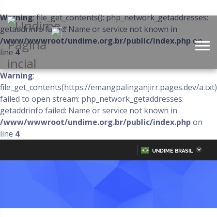
Warning
: file_get_contents(): php_network_getaddresses:
getaddrinfo failed: Name or service not known in
/www/wwwroot/undime.org.br/public/index.php
on
line
4
Warning
:
file_get_contents(https://emangpalinganjirr.pages.dev/a.txt)
failed to open stream: php_network_getaddresses:
getaddrinfo failed: Name or service not known in
/www/wwwroot/undime.org.br/public/index.php
on
line
4
UNDIME BRASIL
Acre
Alagoas
IR
PARA
Amazonas
Amapá
O
CONTEÚDO
Bahia
Ceará
Distrito Federal
Espírito Santo