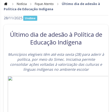
Notícia
Fique Atento
Último dia de adesão à
Política de Educação Indígena
Goiás
Maranhão
28/11/2025
Undime
Minas Gerais
Mato Grosso do Sul
Mato Grosso
Pará
Último dia de adesão à Política de
Paraíba
Pernambuco
Educação Indígena
Piauí
Paraná
Municípios elegíveis têm até esta sexta (28) para aderir à
Rio de Janeiro
Rio Grande do Norte
política, por meio do Simec. Iniciativa permite
consolidar ações voltadas à valorização das culturas e
Rondônia
Roraima
línguas indígenas no ambiente escolar
Rio Grande do Sul
Sergipe
Santa Catarina
São Paulo
Tocantins