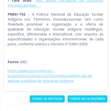
- Leia mais:
MEC assina pactuação de territórios
etnoeducacionais
PNEEI-TEE
– A Política Nacional de Educação Escolar
Indígena nos Territórios Etnoeducacionais tem como
finalidade promover a organização e a oferta de
qualidade da educação escolar indígena multilíngue,
específica, diferenciada e intercultural, com respeito às
especificidades e organizações etnoterritoriais de cada
povo, conforme orienta o Decreto nº 6.861/2009.
Fonte:
MEC
https://www.gov.br/mec/pt-
br/assuntos/noticias/2025/novembro/ultimo-dia-de-
adesao-a-politica-de-educacao-indigena
TODAS AS NOTÍCIAS
TODAS AS CATEGORIAS