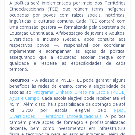
A política será implementada por meio dos Territórios
Etnoeducacionais (TEE), que reúnem terras indígenas
ocupadas por povos com raízes sociais, históricas,
linguísticas e culturais comuns. Cada TEE contará com
uma comissão gestora — formalizada pela Secretaria de
Educação Continuada, Alfabetização de Jovens e Adultos,
Diversidade e Inclusão (Secadi), após consulta aos
respectivos povos —, responsável por coordenar,
implementar e acompanhar as ações da política,
assegurando que a educação escolar chegue com
qualidade e respeite as especificidades de cada
território.
Recursos
– A adesão à PNEEI-TEE pode garantir alguns
benefícios às redes de ensino, como a elegibilidade de
escolas ao
Programa Dinheiro Direto na Escola (PDDE)
Água e Campo
. Cada escola elegível pode receber até R$
45 mil. Além disso, há a possibilidade da obtenção de até
R$ 3.700 por escola elegível pelo
PDDE
Diversidades - Territórios Etnoeducacionais
. A política
também prevê ações de formação e profissionalização
docente, bem como investimentos em infraestrutura
física e tecnológica para as escolas indígenas, além do