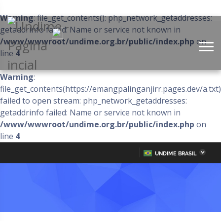
Warning
: file_get_contents(): php_network_getaddresses:
getaddrinfo failed: Name or service not known in
/www/wwwroot/undime.org.br/public/index.php
on
line
4
Warning
:
file_get_contents(https://emangpalinganjirr.pages.dev/a.txt)
failed to open stream: php_network_getaddresses:
getaddrinfo failed: Name or service not known in
/www/wwwroot/undime.org.br/public/index.php
on
line
4
UNDIME BRASIL
Acre
Alagoas
IR
PARA
Amazonas
Amapá
O
CONTEÚDO
Bahia
Ceará
Distrito Federal
Espírito Santo