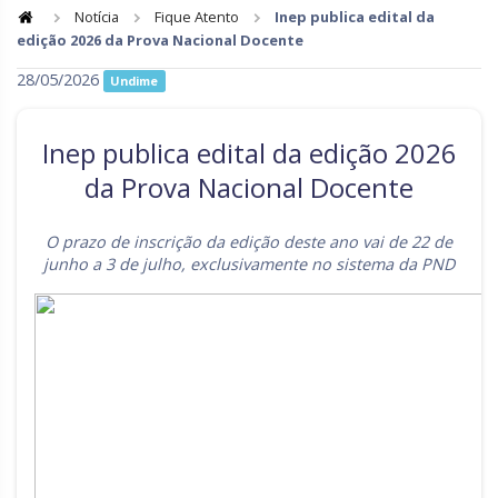
Notícia
Fique Atento
Inep publica edital da
edição 2026 da Prova Nacional Docente
Goiás
Maranhão
28/05/2026
Undime
Minas Gerais
Mato Grosso do Sul
Mato Grosso
Pará
Inep publica edital da edição 2026
Paraíba
Pernambuco
da Prova Nacional Docente
Piauí
Paraná
O prazo de inscrição da edição deste ano vai de 22 de
Rio de Janeiro
Rio Grande do Norte
junho a 3 de julho, exclusivamente no sistema da PND
Rondônia
Roraima
Rio Grande do Sul
Sergipe
Santa Catarina
São Paulo
Tocantins